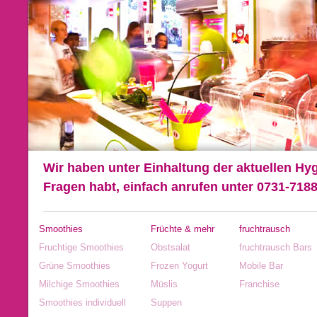
Wir haben unter Einhaltung der aktuellen Hyg
Fragen habt, einfach anrufen unter 0731-718
Smoothies
Früchte & mehr
fruchtrausch
Fruchtige Smoothies
Obstsalat
fruchtrausch Bars
Grüne Smoothies
Frozen Yogurt
Mobile Bar
Milchige Smoothies
Müslis
Franchise
Smoothies individuell
Suppen